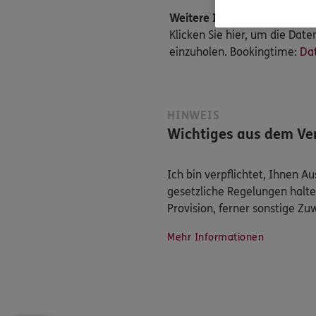
Weitere Informationen
Klicken Sie hier, um die Da
einzuholen. Bookingtime:
Da
HINWEIS
Wichtiges aus dem Ver
Ich bin verpflichtet, Ihnen 
gesetzliche Regelungen halte
Provision, ferner sonstige Z
Mehr Informationen