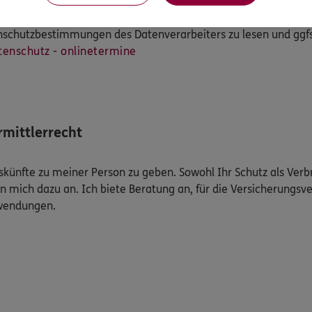
tenschutzbestimmungen des Datenverarbeiters zu lesen und ggf
tenschutz - onlinetermine
mittlerrecht
Auskünfte zu meiner Person zu geben. Sowohl Ihr Schutz als Ver
n mich dazu an. Ich biete Beratung an, für die Versicherungsve
uwendungen.