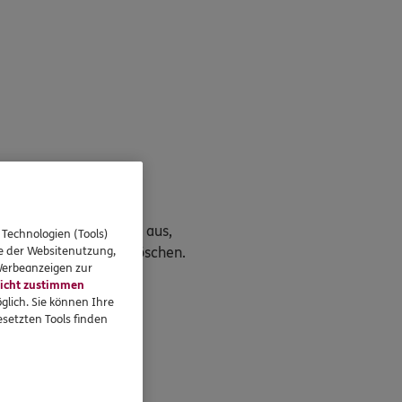
chung. Dafür reicht es aus,
 Technologien (Tools)
se der Websitenutzung,
enden, die Daten zu löschen.
 Werbeanzeigen zur
icht zustimmen
glich. Sie können Ihre
setzten Tools finden