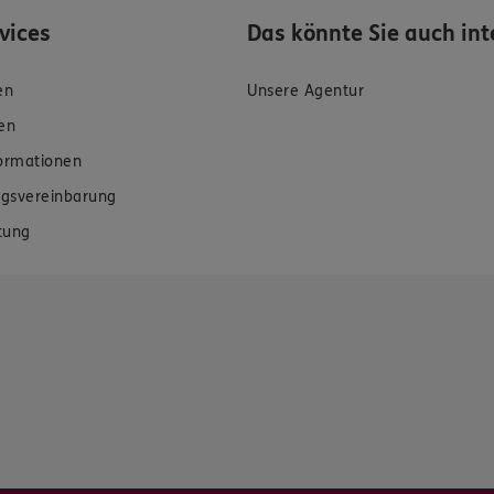
rvices
Das könnte Sie auch int
en
Unsere Agentur
en
formationen
gsvereinbarung
tung