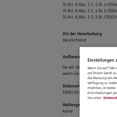
☒ Art. 6 Abs. 1 S. 1 lit. a DSG
☒ Art. 6 Abs. 1 S. 1 lit. b DS
☒ Art. 6 Abs. 1 S. 1 lit. f DS
Ort der Verarbeitung
Deutschland
Aufbewahrungsfrist
Einstellungen
Da wir die Daten in erster Li
Wenn Sie auf "Alle 
auf Ihrem Gerät zu
wenn Sie uns eine einfache 
die Messung von Ma
Verfügung zu stelle
Datenempfänger
möchten, ist leide
ERGO Group AG
Entscheidungen jed
Sie unter
Datensc
Weitergabe an Drittländer
keine