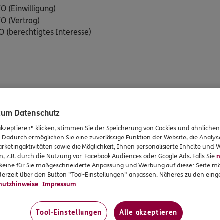
VO (Einwilligung)
GVO (Vertrag)
GVO (berechtigtes Interesse)
 zum Datenschutz
nie für Sie speichern, bestimmen auch Sie den Zeitpunkt der Lös
akzeptieren" klicken, stimmen Sie der Speicherung von Cookies und ähnlichen
. Dadurch ermöglichen Sie eine zuverlässige Funktion der Website, die Analy
E-Mail an datenschutz002@bookingtime.com mit dem Auftrag s
rketingaktivitäten sowie die Möglichkeit, Ihnen personalisierte Inhalte und
n, z.B. durch die Nutzung von Facebook Audiences oder Google Ads. Falls Sie
n
r keine für Sie maßgeschneiderte Anpassung und Werbung auf dieser Seite mö
erzeit über den Button "Tool-Einstellungen" anpassen. Näheres zu den einge
hutzhinweise
Impressum
Tool-Einstellungen
Alle akzeptieren