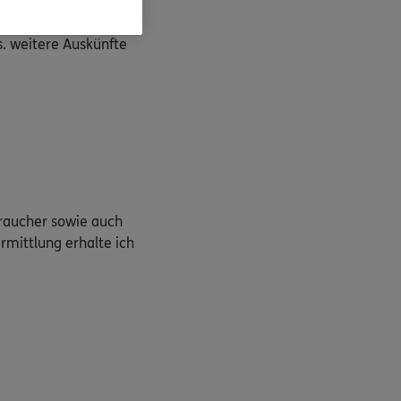
s. weitere Auskünfte
braucher sowie auch
rmittlung erhalte ich