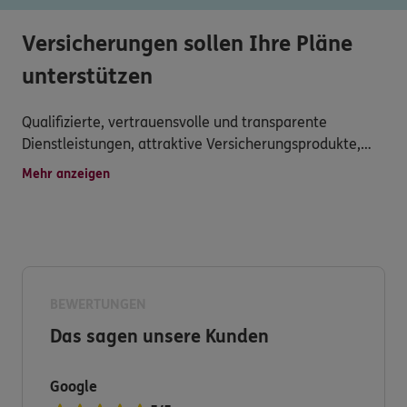
Versicherungen sollen Ihre Pläne
unterstützen
Qualifizierte, vertrauensvolle und transparente
Dienstleistungen, attraktive Versicherungsprodukte,
persönliche Betreuung, schnelle Schadensregulierung
Mehr anzeigen
und vielseitiger Service werden hier großgeschrieben.
Haben Sie dennoch Fragen zu unserem Produkt- und
Serviceangebot?
Dann nehmen Sie Kontakt zu uns auf. Wir freuen uns
BEWERTUNGEN
auf Sie.
Das sagen unsere Kunden
Ihre ERGO Versicherung Phi Long Cao in Hamburg
Google