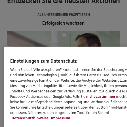
Entdecken Sie die neusten Aktionen
ALS UNTERNEHMER PROFITIEREN
Erfolgreich wachsen
Einstellungen zum Datenschutz
Wenn Sie auf "Alle akzeptieren" klicken, stimmen Sie der Speicherung 
und ähnlichen Technologien (Tools) auf Ihrem Gerät zu. Dadurch ermö
eine zuverlässige Funktion der Website, die Analyse der Websitenutzun
Messung von Marketingaktivitäten sowie die Möglichkeit, Ihnen persona
Inhalte und Werbeanzeigen zur Verfügung zu stellen, z.B. durch die N
Facebook Audiences oder Google Ads. Falls Sie
nicht zustimmen
möchten
keine für Sie maßgeschneiderte Anpassung und Werbung auf dieser Se
Unternehmerpotenzial
Sie können Ihre Entscheidungen jederzeit über den Button "Tool-Eins
anpassen. Näheres zu den eingesetzten Tools finden Sie unter
Exklusives Wissen erlangen, das Sie weiterbringt
Datenschutzhinweise
Impressum
Für ERGO Pro ist die Qualifizierung der